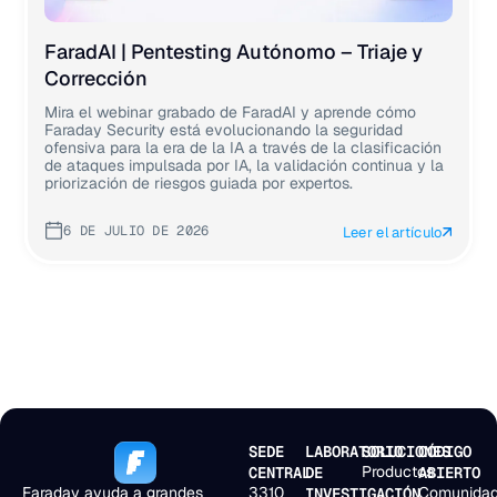
FaradAI | Pentesting Autónomo – Triaje y
Corrección
Mira el webinar grabado de FaradAI y aprende cómo
Faraday Security está evolucionando la seguridad
ofensiva para la era de la IA a través de la clasificación
de ataques impulsada por IA, la validación continua y la
priorización de riesgos guiada por expertos.
6 DE JULIO DE 2026
Leer el artículo
SEDE
LABORATORIO
SOLUCIONES
CÓDIGO
Productos
CENTRAL
DE
ABIERTO
Faraday ayuda a grandes
3310
Comunida
INVESTIGACIÓN