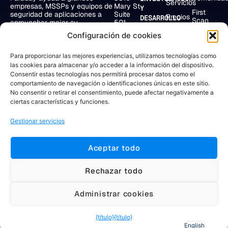
Servicios
empresas, MSSPs y equipos de
Mary St
Y
First
seguridad de aplicaciones a
Suite
Precios
DESARROLLO
Scan
aprovechar mejor su
501
Bolivar
ecosistema de seguridad,
Miami,
Compañía
EmploLeak
238 2°
Configuración de cookies
optimizando lo que ya utilizan.
FL
Piso
Recursos
33133,
Doggie
Buenos
EE.UU.
Para proporcionar las mejores experiencias, utilizamos tecnologías como
Aires,
las cookies para almacenar y/o acceder a la información del dispositivo.
C1066AAF
+1 904
Consentir estas tecnologías nos permitirá procesar datos como el
Argentina
715
comportamiento de navegación o identificaciones únicas en este sitio.
4284
+54 11
No consentir o retirar el consentimiento, puede afectar negativamente a
4331
ciertas características y funciones.
0469
Gestionar servicios
Aceptar todo
2025 Faraday Security. Todos los
Términos y condiciones | Política de
derechos reservados.
privacidad
Rechazar todo
#zsiq_float, .zsiq_floatmain, [id^="zsiq"], [class^="zsiq"],
Administrar cookies
iframe[id*="salesiq"], iframe[title*="chat" i] { display: none
!important; visibility: hidden !important; opacity: 0
{título}
{título}
!important; pointer-events: none !important; }
English