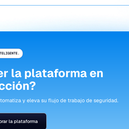
TELIGENTE.
er la plataforma en
cción?
omatiza y eleva su flujo de trabajo de seguridad.
orar la plataforma