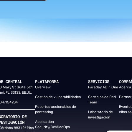
DE CENTRAL
PLATAFORMA
SERVICIOS
COMPA
0 Mary St Suite 501
Overview
Faraday All in One
Acerca 
mi, FL 33133, EE.UU.
Gestión de vulnerabilidades
Servicios de Red
Partner
047154284
Team
Reportes accionables de
Eventos
pentesting
Laboratorio de
ciberse
BORATORIO DE
investigación
Application
VESTIGACIÓN
Security/DevSecOps
 Córdoba 883 12° Piso