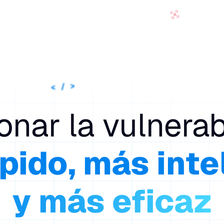
os
Compañía
Recursos
Contáctanos
ALL-IN-ONE
ACERCA DE NOSOTROS
BLOG
va
seguridad ofensiva
Impulsando la innovación en seguridad
Ideas y actualizaciones de nuestro
ofensiva.
equipo de seguridad.
onar la vulnerab
S DE RED TEAM
PARTNERS
DOCUMENTACIÓN
adas.
ensivas simplificadas.
Colaboración, crecimiento y seguridad,
Documentación técnica completa y
juntos.
referencias API.
pido, más inte
RIO DE
EVENTOS DE
LIBROS ELECTRÓNICOS
ACIÓN
CIBERSEGURIDAD
Guías de seguridad descargables y
omatiza
avanzada en seguridad
recursos prácticos.
Conectando expertos, compartiendo
y más eficaz
conocimiento.
CENTRO MULTIMEDIA
Todos los canales Faraday en un solo
S u on-
ting de riesgos reales.
lugar.