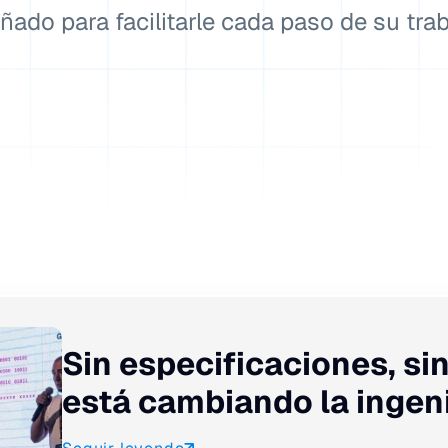
ñado para facilitarle cada paso de su tra
WEBINARIOS
Accede al conocimiento de expertos con
contenidos en vivo y on demand.
Sin especificaciones, si
está cambiando la ingenie