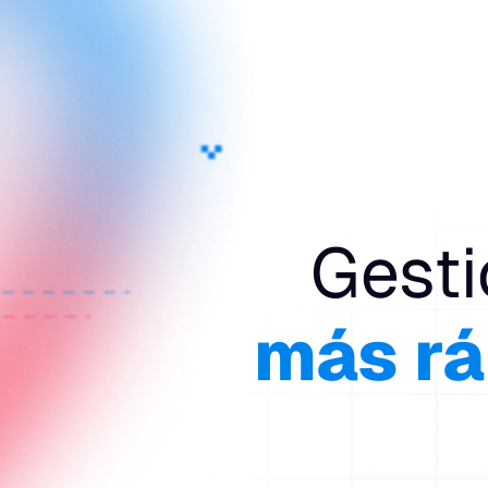
Plataforma
Servicios
Preci
OVERVIEW
FARADAY 
Plataforma de seguridad ofensi
Plataforma de 
unificada.
unificada.
Gesti
CAPACIDADES
SERVICIO
Operaciones ofensivas simplific
Operaciones of
más rá
INTEGRACIONES DE
LABORATO
FARADAY
INVESTIG
Conecta tus herramientas y aut
Investigación 
workflows.
ofensiva.
PORTAL DEL CLIENTE
FARADAI
Acceda a entornos Faraday Saa
IA para pentes