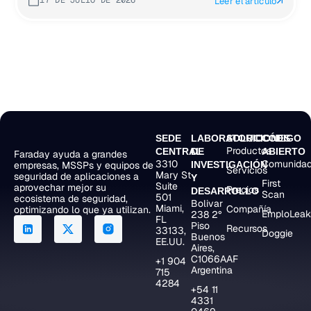
17 DE JULIO DE 2026
Leer el artículo
SEDE
LABORATORIO
SOLUCIONES
CÓDIGO
Productos
CENTRAL
DE
ABIERTO
Faraday ayuda a grandes
3310
Comunida
empresas, MSSPs y equipos de
INVESTIGACIÓN
Servicios
Mary St
seguridad de aplicaciones a
Y
First
Suite
aprovechar mejor su
Precios
DESARROLLO
Scan
501
ecosistema de seguridad,
Bolivar
Miami,
Compañía
optimizando lo que ya utilizan.
EmploLeak
238 2°
FL
Piso
Recursos
33133,
Doggie
Buenos
EE.UU.
Aires,
C1066AAF
+1 904
Argentina
715
4284
+54 11
4331